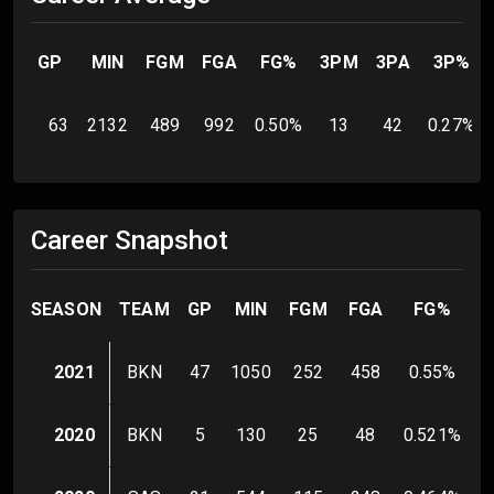
GP
MIN
FGM
FGA
FG%
3PM
3PA
3P%
63
2132
489
992
0.50
%
13
42
0.27
%
Career Snapshot
SEASON
TEAM
GP
MIN
FGM
FGA
FG%
3
2021
BKN
47
1050
252
458
0.55
%
2020
BKN
5
130
25
48
0.521
%